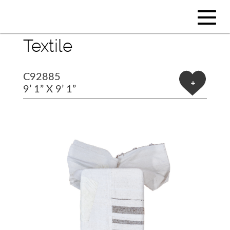
Textile
C92885
+
9’ 1” X 9’ 1”