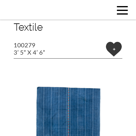
Textile
100279
+
3’ 5” X 4’ 6”