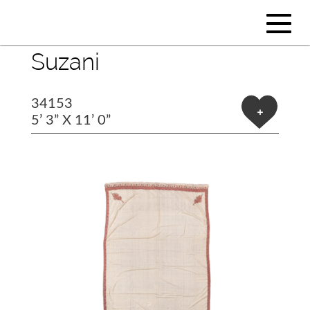
Suzani
34153
+
5’ 3” X 11’ 0”